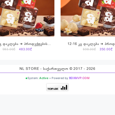
კგ დაკლება ➔ პროდუქტების
12-16 კგ დაკლება ➔ პროდ
ები ➔ Energy Diet Smart
ნაკრები ➔ Energy Diet 
Original
Current
Original
C
983.00
₾
483.00
₾
698.00
₾
350.00
₾
price
price
price
p
was:
is:
was:
is
983.00₾.
483.00₾.
698.00₾.
3
NL STORE - საქართველო © 2017 - 2026
System:
Active
• Powered by
BDXMVP.COM