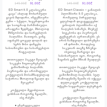
ყავა
ვანილის პლომბირი
Original
Current
Original
Current
145.00
₾
91.00
₾
145.00
₾
91.00
₾
price
price
price
price
ED Smart 5.0 კლასიკური
ED Smart Classic – ვანილის
was:
is:
was:
is:
„ყავა“ ახლად მოხარშული
პლომბირი 5.0 კლასიკა,
ყავის მდიდარი, ინტენსიური
რომელიც პირველივე
145.00₾.
91.00₾.
145.00₾.
91.00₾.
გემო – სქელი, ხავერდოვანი
ყლუპიდან დაგატყვევებთ:
და საოცრად ჰარმონიული.
ვანილის პლომბირი აქ
არაფერი ზედმეტი, მხოლოდ
ნაღების სინაზეს, მსუბუქ
მხნეობისა და სარგებლის
სიტკბოსა და ჰაეროვან
ბალანსი. მათთვის, ვინც
ტექსტურას აერთიანებს. ეს
აფასებს ყოველ დილას და
არის ნამდვილი დაბრუნება
სურს მისი დაწყება
იმ დროში, როდესაც
სასიამოვნო და სასარგებლო
საკუთარ თავზე ზრუნვა
რიტუალით.
ისეთივე მარტივი და
სასიხარულო იყო, როგორც
თითოეული პაკეტი შეიცავს
ნაყინის გემო მზიან შუადღეს.
საკვები ნივთიერებების
გამოზომილ ბალანსს.
თითოეული პაკეტი შეიცავს
ჰაეროვანი და არომატული
საკვები ნივთიერებების
კოქტეილის მოსამზადებლად
გამოზომილ ბალანსს. სულ
საჭიროა მხოლოდ წყალი და
რამოდენიმე წუთში ის იქცევა
შეიკერი!
დელიკატურ კოქტეილად
თქვენი საყვარელი დესერტის
კოქტეილი შეგიძლიათ
გემოთი.
გახსნათ როგორც წყალში,
ისე რძეში.
კოქტეილი შეგიძლიათ
გახსნათ როგორც წყალში,
● ენერგეტიკული
ისე რძეში.