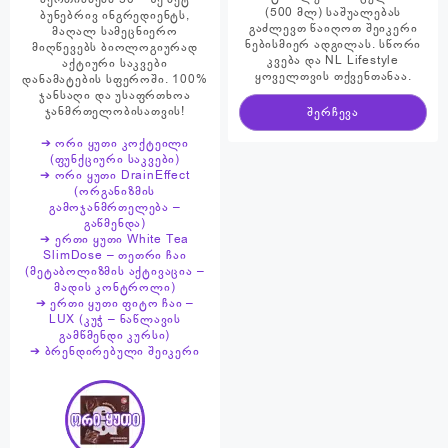
(500 მლ) საშუალებას
on
ბუნებრივ ინგრედიენტს,
გაძლევთ წაიღოთ შეიკერი
მაღალ სამეცნიერო
the
ნებისმიერ ადგილას. სწორი
მიღწევებს ბიოლოგიურად
product
კვება და NL Lifestyle
აქტიური საკვები
ყოველთვის თქვენთანაა.
page
დანამატების სფეროში. 100%
ჯანსაღი და უსაფრთხოა
ჯანმრთელობისათვის!
შერჩევა
➔ ორი ყუთი კოქტეილი
(ფუნქციური საკვები)
➔ ორი ყუთი DrainEffect
(ორგანიზმის
გამოჯანმრთელება –
გაწმენდა)
➔ ერთი ყუთი White Tea
SlimDose – თეთრი ჩაი
(მეტაბოლიზმის აქტივაცია –
მადის კონტროლი)
➔ ერთი ყუთი ფიტო ჩაი –
LUX (კუჭ – ნაწლავის
გამწმენდი კურსი)
➔ ბრენდირებული შეიკერი