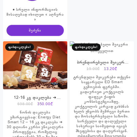
● სრული ინფორმაციის
მისაღებად იხილეთ « აღწერა
»
შეძენა
ფასდაკლება!
ფასდაკლება!
ბრენდირებული შეიკერი
სარქველით
Original
Current
19.00
₾
13.20
₾
price
price
ტრენდული შეიკერები თქვენი
This
was:
is:
საყვარელი ED Smart
product
გემოების ფერებში.
19.00₾.
13.20₾.
has
გადაურიეთ კოქტეილს
ფაფუკი ქაფის
multiple
12-16 კგ დაკლება ➔
კონსისტენციამდე,
variants.
პროდუქტების ნაკრები ➔
Original
Current
698.00
₾
350.00
₾
კოქტეილის კარგად გახსნას
The
Energy Diet Smart
price
price
ხელს უწყობს შემრევი ბურთი
წონის დაკლება
options
და მოსახერხებელი საზომი.
was:
is:
უმარტივესად: Energy Diet
სარქველი და დალუქული
Smart 12 – 16 კგ დაკლება ➔
may
698.00₾.
350.00₾.
სახურავი საიმედოდ იცავს
30 დღიანი კურსი უნიკალური
be
შხეფებისა და დაღვრისგან.
პროდუქტია, რომელიც
chosen
ოპტიმალური მოცულობა
აერთიანებს 30 – ზე მეტ