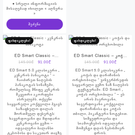
● სრული ინფორმაციის
მისაღებად იხილეთ « აღწერა
»
შეძენა
ფასდაკლება!
ფასდაკლება!
ED Smart Classic –
ED Smart Classic – კოჭას
კენკრის პანაკოტა
და დარიჩინის ორცხობილა
Original
Current
Original
Current
145.00
₾
91.00
₾
145.00
₾
91.00
₾
price
price
price
price
ED Smart 5.0 კლასიკური „
ED Smart 5.0 კლასიკური „
was:
is:
was:
is:
კენკრის პანაკოტა “ –
კოჭას და დარიჩინის
ჩაიძირეთ ნაღების
ორცხობილა “ ჯინჯერბრედის
145.00₾.
91.00₾.
145.00₾.
91.00₾.
პანაკოტას სინაზეში,
საყვარელი გემო ნაზ ნაღების
რომელსაც მწიფე კენკრის
ტექსტურაში. ED Smart „
მკვეთრი აკორდები
კოჭას ორცხობილა “ – ეს
ასრულებს. თქვენი
არის ჰაეროვანი,
საყვარელი კოქტეილი ჰგავს
ხავერდოვანი კოქტეილი
საზაფხულო დილას
დარიჩინისა და კოჭას
მორთმეულ დესერტს:
თბილი, პიკანტური ნოტებით.
ხავერდოვანი და მდიდარი
სიმყუდროვისა და
კენკროვანი გემო –
სიამოვნების იდეალური
იდეალური ბალანსი
მომენტი დღის ნებისმიერ
ტკბობისა და საკუთარ თავზე
დროს.