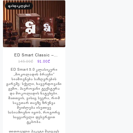
ფასდაკლება!
ED Smart Classic –
შოკოლადის ბრაუნი
Original
Current
145.00
₾
91.00
₾
price
price
ED Smart 5.0 კლასიკური
was:
is:
„შოკოლადის ბრაუნი“
სიამოვნება საზღვრების
145.00₾.
91.00₾.
გარეშე: სქელი, ხავერდოვანი
გემო, ჰაეროვანი ტექსტურა
და შოკოლადის ნატეხები.
მათთვის, ვისაც სჯერა, რომ
საკუთარ თავზე ზრუნვა
შეიძლება ისეთივე
სასიამოვნო იყოს, როგორც
საყვარელი დესერტით
ტკბობა.
თითოეული პაკეტი შეიცავს