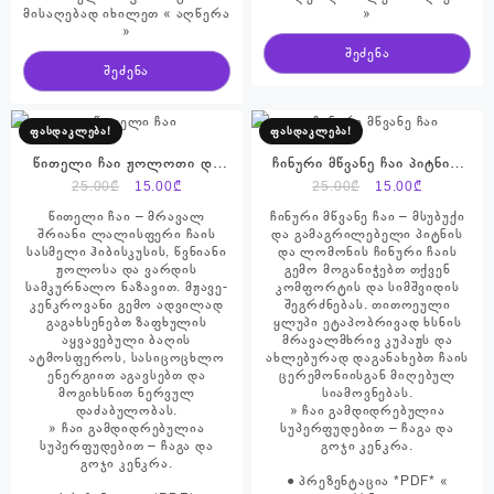
მისაღებად იხილეთ « აღწერა
»
»
შეძენა
შეძენა
ფასდაკლება!
ფასდაკლება!
წითელი ჩაი ჟოლოთი და
ჩინური მწვანე ჩაი პიტნით
ვარდით
და ლიმონით
Original
Current
Original
Current
25.00
₾
15.00
₾
25.00
₾
15.00
₾
price
price
price
price
წითელი ჩაი – მრავალ
ჩინური მწვანე ჩაი – მსუბუქი
was:
is:
was:
is:
შრიანი ლალისფერი ჩაის
და გამაგრილებელი პიტნის
სასმელი ჰიბისკუსის, წვნიანი
და ლომონის ჩინური ჩაის
25.00₾.
15.00₾.
25.00₾.
15.00₾.
ჟოლოსა და ვარდის
გემო მოგანიჭებთ თქვენ
სამკურნალო ნაზავით. მჟავე-
კომფორტის და სიმშვიდის
კენკროვანი გემო ადვილად
შეგრძნებას. თითოეული
გაგახსენებთ ზაფხულის
ყლუპი ეტაპობრივად ხსნის
აყვავებული ბაღის
მრავალმხრივ კუპაჟს და
ატმოსფეროს, სასიცოცხლო
ახლებურად დაგანახებთ ჩაის
ენერგიით აგავსებთ და
ცერემონიისგან მიღებულ
მოგიხსნით ნერვულ
სიამოვნებას.
დაძაბულობას.
» ჩაი გამდიდრებულია
» ჩაი გამდიდრებულია
სუპერფუდებით – ჩაგა და
სუპერფუდებით – ჩაგა და
გოჯი კენკრა.
გოჯი კენკრა.
● პრეზენტაცია *PDF* «