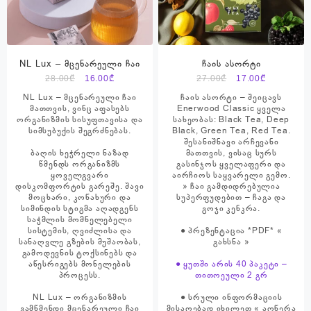
NL Lux – მცენარეული ჩაი
ჩაის ასორტი
Original
Current
Original
Current
28.00
₾
16.00
₾
27.00
₾
17.00
₾
price
price
price
price
NL Lux – მცენარეული ჩაი
ჩაის ასორტი – შეიცავს
was:
is:
was:
is:
მათთვის, ვინც აფასებს
Enerwood Classic ყველა
ორგანიზმის სისუფთავისა და
სახეობას: Black Tea, Deep
28.00₾.
16.00₾.
27.00₾.
17.00₾.
სიმსუბუქის შეგრძნებას.
Black, Green Tea, Red Tea.
შესანიშნავი არჩევანი
ბაღის ხეჭრელი ნაზად
მათთვის, ვისაც სურს
წმენდს ორგანიზმს
გასინჯოს ყველაფერი და
ყოველგვარი
აირჩიოს საყვარელი გემო.
დისკომფორტის გარეშე. შავი
» ჩაი გამდიდრებულია
მოცხარი, კოწახური და
სუპერფუდებით – ჩაგა და
სიმინდის სტიგმა აღადგენს
გოჯი კენკრა.
საჭმლის მომნელებელი
სისტემის, ღვიძლისა და
● პრეზენტაცია *PDF* «
სანაღვლე გზების მუშაობას,
გახსნა
»
გამოდევნის ტოქსინებს და
აწესრიგებს მონელების
● ყუთში არის 40 პაკეტი –
პროცესს.
თითოეული 2 გრ
NL Lux – ორგანიზმის
● სრული ინფორმაციის
გამწმენდი მცენარეული ჩაი
მისაღებად იხილეთ « აღწერა