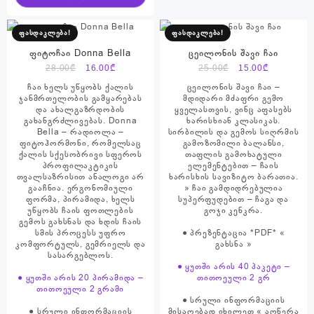
ფასდაკლება!
ფასდაკლება!
ფიტოჩაი Donna Bella
ცეილონის შავი ჩაი
Original
Current
Original
Current
28.00
₾
16.00
₾
25.00
₾
15.00
₾
price
price
price
price
ჩაი ხელს უწყობს ქალის
ცეილონის შავი ჩაი –
was:
is:
was:
is:
ჯანმრთელობის გამყარებას
მდიდარი მძაფრი გემო
და ახალგაზრდობის
ყველასთვის, ვინც აფასებს
28.00₾.
16.00₾.
25.00₾.
15.00₾.
გახანგრძლივებას. Donna
ხარისხიან კლასიკას.
Bella – რადიოლა –
სირბილის და გემოს სიღრმის
ფიტოჰორმონი, რომელსაც
გამოზომილი ბალანსი,
ქალის სქესობრივი სფეროს
თაფლის გამოხატული
პროფილაკტიკის
ელემენტებით – ჩაის
თვალსაზრისით ანალოგი არ
ხარისხის სავიზიტო ბარათია.
გააჩნია. ერგონომიული
» ჩაი გამდიდრებულია
ფორმა, პირამიდა, ხელს
სუპერფუდებით – ჩაგა და
უწყობს ჩაის ფოთლების
გოჯი კენკრა.
გემოს გახსნას და ხდის ჩაის
სმის პროცესს უფრო
● პრეზენტაცია *PDF* «
კომფორტულს, გემრიელს და
გახსნა
»
სასარგებლოს.
● ყუთში არის 40 პაკეტი –
● ყუთში არის 20 პირამიდა –
თითოეული 2 გრ
თითოეული 2 გრამი
● სრული ინფორმაციის
● სრული ინფორმაციის
მისაღებად იხილეთ « აღწერა