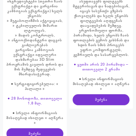
ინგრედიენტები (თეთრი ჩაის
ასუფთავებს ფილტვებს
ექსტრაქტი და გარცინია
მტვერისაგან და ნადებისაგან,
კამბოჯიას ექსტრაქტი) ხელს
იცავს სასუნთქი გზების
უწყობს:
ქსოვილებს და ხელს უწყობს
» მეტაბოლიზმის აქტივაციას,
ფილტვების აღდგენას
» ტკბილეულის მიმართ
დაავადებების შემდეგ.
ლტოლვას,
ერგონომიული ფორმა,
» მადის კონტროლს,
პირამიდა, ხელს უწყობს ჩაის
» ანტიოქსიდანტური დაცვის
ფოთლების გემოს გახსნას და
გაძლიერებას
ხდის ჩაის სმის პროცესს
გარცინია კამბოჯიას
უფრო კომფორტულს,
ექსტრაქტი იდეალური
გემრიელს და სასარგებლოს.
დახმარებაა 3D Slim
პროგრამის გავლის დროს და
● ყუთში არის 20 პირამიდა –
მის შემდეგ შედეგების
თითოეული 2 გრამი
მხარდასაჭერად.
● სრული ინფორმაციის
● სერტიფიცირებულია: «
მისაღებად იხილეთ « აღწერა
ჰალალი »
»
● 28 მონოდოზა, თითოეული
შეძენა
1,8 მლ.
● სრული ინფორმაციის
მისაღებად იხილეთ « აღწერა
»
შეძენა