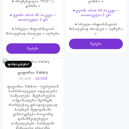
● პრეზენტაცია *PDF* «
გახსნა
»
გახსნა
»
● ყუთში არის 40 პაკეტი –
● ყუთში არის 40 პაკეტი –
თითოეული 2 გრ
თითოეული 2 გრ
● სრული ინფორმაციის
● სრული ინფორმაციის
მისაღებად იხილეთ « აღწერა
მისაღებად იხილეთ « აღწერა
»
»
შეძენა
შეძენა
ფასდაკლება!
ფიტოჩაი Valery
Original
Current
28.00
₾
16.00
₾
price
price
ფიტოჩაი Valery – სტრესთან
was:
is:
საბრძოლველი იდეალური
საშუალება. მცენარეების
28.00₾.
16.00₾.
ოპტიმალური შერწყმა,
რომლებიც ტრადიციულად
ხალხურ მედიცინაში
გამოიყენება როგორც
დამამშვიდებელი
საშუალებები. სასმელში
შემავალი აქტიური