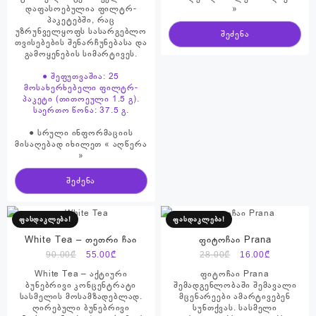
დაფასოებულია ფილტრ-
»
პაკეტებში, რაც
უზრუნველყოფს სასარგებლო
შეძენა
თვისებების შენარჩუნებასა და
გამოყენების სიმარტივეს.
● შეფუთვაშია: 25
მოსახერხებელი ფილტრ-
პაკეტი (თითოეული 1.5 გ).
საერთო წონა: 37.5 გ.
● სრული ინფორმაციის
მისაღებად იხილეთ « აღწერა
»
შეძენა
ფასდაკლება!
ფასდაკლება!
White Tea – თეთრი ჩაი
ფიტოჩაი Prana
Original
Current
Original
Current
90.00
₾
55.00
₾
28.00
₾
16.00
₾
price
price
price
price
White Tea – აქტიური
ფიტოჩაი Prana
was:
is:
was:
is:
ბუნებრივი კონცენტრატი
შემადგენლობაში შემავალი
სასმელის მოსამზადებლად.
მცენარეები ამარტივებენ
90.00₾.
55.00₾.
28.00₾.
16.00₾.
ღირებული ბუნებრივი
სუნთქვას. სასმელი