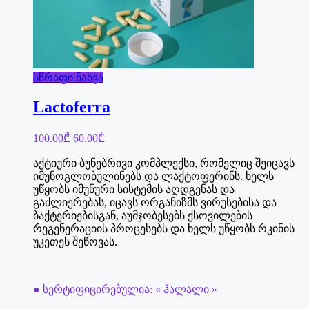
სწრაფი ნახვა
Lactoferra
Original
Current
100.00
₾
60.00
₾
price
price
was:
is:
აქტიური ბუნებრივი კომპლექსი, რომელიც შეიცავს
100.00₾.
60.00₾.
იმუნოგლობულინებს და ლაქტოფერინს. ხელს
უწყობს იმუნური სისტემის აღდგენას და
გაძლიერებას, იცავს ორგანიზმს ვირუსებისა და
ბაქტერიებისგან, აუმჯობესებს ქსოვილების
რეგენერაციის პროცესებს და ხელს უწყობს რკინის
უკეთეს შეწოვას.
● სერტიფიცირებულია: « ჰალალი »