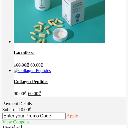
Lactoferra
Original
Current
100.00
₾
60.00
₾
price
price
was:
is:
100.00₾.
60.00₾.
Collagen Peptides
Original
Current
90.00
₾
60.00
₾
price
price
was:
is:
Payment Details
90.00₾.
60.00₾.
Sub Total
0.00
₾
Apply
View Coupons
10-gel-nl