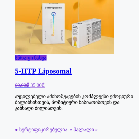
სწრაფი ნახვა
5-HTP Liposomal
Original
Current
60.00
₾
35.00
₾
price
price
was:
is:
აუცილებელი ამინომჟავების კომპლექსი ემოციური
60.00₾.
35.00₾.
ბალანსისთვის, პოზიტიური ხასიათისთვის და
ჯანსაღი ძილისთვის.
● სერტიფიცირებულია: « ჰალალი »