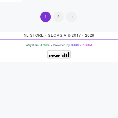
e
price
:
is:
0₾.
17.00₾.
1
2
→
NL STORE - GEORGIA © 2017 - 2026
System:
Active
• Powered by
BDXMVP.COM