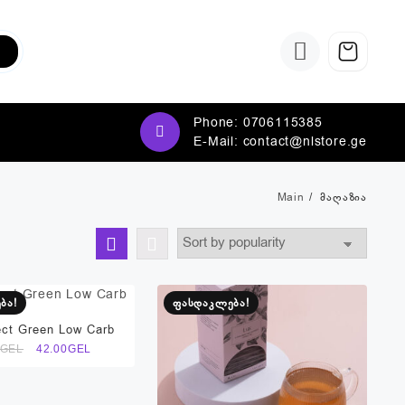
Phone:
0706115385
E-Mail:
contact@nlstore.ge
Main
მაღაზია
ბა!
ფასდაკლება!
ect Green Low Carb
Original
Current
GEL
42.00
GEL
price
price
was:
is:
84.00₾.
42.00₾.