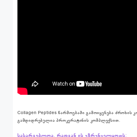
Collagen Peptides წარმოებაში გამოიყენება ძროხის
გამდიდრებულია პროკერატინის კომპლექსით.
სასარგებლოა, რადგან ის უზრუნველყოფს: