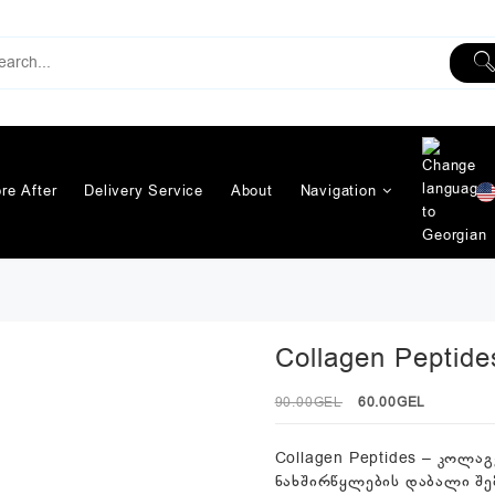
re After
Delivery Service
About
Navigation
Collagen Peptide
Original
Current
90.00
GEL
60.00
GEL
price
price
was:
is:
Collagen Peptides – კოლა
90.00₾.
60.00₾.
ნახშირწყლების დაბალი შ