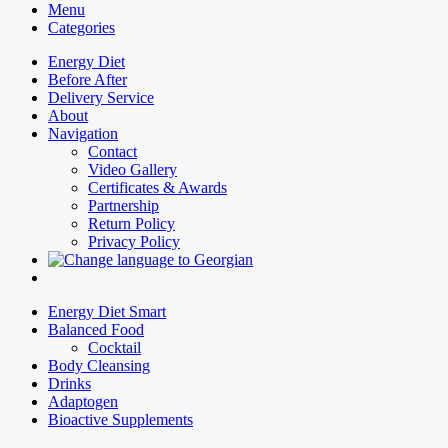
Menu
Categories
Energy Diet
Before After
Delivery Service
About
Navigation
Contact
Video Gallery
Certificates & Awards
Partnership
Return Policy
Privacy Policy
Energy Diet Smart
Balanced Food
Cocktail
Body Cleansing
Drinks
Adaptogen
Bioactive Supplements