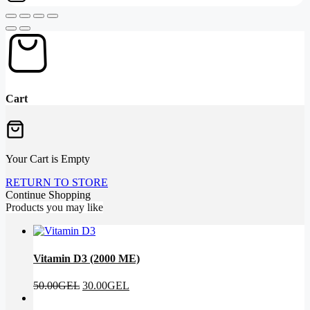
Cart
Your Cart is Empty
RETURN TO STORE
Continue Shopping
Products you may like
Vitamin D3 (2000 ME)
Original
Current
50.00
GEL
30.00
GEL
price
price
was:
is: