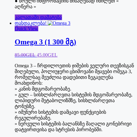
● სრული ინფორმაციის მისაღებად იხილეთ «
აღწერა »
კალათაში დამატება
ფასდაკლება!
Quick View
Omega 3 (1 300 მგ)
Original
Current
85.00
GEL
45.00
GEL
price
price
Omega 3 – ჩრდილოეთის ჯიშების ველური თევზისგან
was:
is:
მიღებული, პოლიუჯერი ცხიმოვანი მჟავები ომეგა 3,
85.00₾.
45.00₾.
რომელსაც შეუძლია დადებითი ზეგავლენა
მოახდინოს:
» კანის მდგომარეობაზე.
» გულ – სისხლძარღვთა სისტემის მდგომარეობაზე,
ლიპიდური მეტაბოლიზმზე, სისხლძარღვთა
ტონუსზე.
» იმუნური სისტემის დამცავი ფუნქციების
რეგულირებაზე.
» ნერვული სისტემის ბალანსზე მაღალი გონებრივი
დატვირთვისა და სტრესის პირობებში.