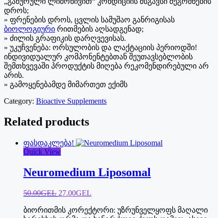
„გაწურული ლიმონივით“ კონდიციის მსგავსი შეგრძნების
დროს;
» ფრენების დროს, ცვლის სამუშაო განრიგისას
ბიოლოგიური
რითმების აღსადგენად;
» ძილის გრაფიკის დარღვევისას.
» უკუჩვენება: ორსულობის და ლაქტაციის პერიოდში!
ინდივიდუალურ კომპონენტებთან შეუთავსებლობის
შემთხვევაში პროდუქტის მიღება რეკომენდირებული არ
არის.
» გამოყენებამდე მიმართეთ ექიმს
Category:
Bioactive Supplements
Related products
ფასდაკლება!
Quick View
Neuromedium Liposomal
Original
Current
50.00
GEL
27.00
GEL
price
price
ბიორითმის კორექტორი: უზრუნველყოფს მაღალი
was:
is: