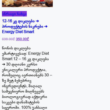
სწრაფი ნახვა
12-16 კგ დაკლება ➔
პროდუქტების ნაკრები ➔
Energy Diet Smart
Original
Current
698.00
₾
350.00
₾
price
price
წონის დაკლება
was:
is:
698.00₾.
350.00₾.
უმარტივესად: Energy Diet
Smart 12 – 16 კგ დაკლება
➔ 30 დღიანი კურსი
უნიკალური პროდუქტია,
რომელიც აერთიანებს 30 –
ზე მეტ ბუნებრივ
ინგრედიენტს, მაღალ
სამეცნიერო მიღწევებს
ბიოლოგიურად აქტიური
საკვები დანამატების
სფეროში. 100% ჯანსაღი