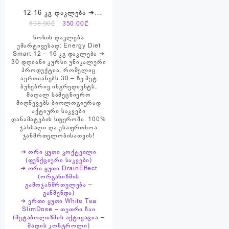
12-16 კგ დაკლება ➔
პროდუქტების ნაკრები ➔
Original
Current
698.00
₾
350.00
₾
Energy Diet Smart
price
price
წონის დაკლება
was:
is:
უმარტივესად: Energy Diet
Smart 12 – 16 კგ დაკლება ➔
698.00₾.
350.00₾.
30 დღიანი კურსი უნიკალური
პროდუქტია, რომელიც
აერთიანებს 30 – ზე მეტ
ბუნებრივ ინგრედიენტს,
მაღალ სამეცნიერო
მიღწევებს ბიოლოგიურად
აქტიური საკვები
დანამატების სფეროში. 100%
ჯანსაღი და უსაფრთხოა
ჯანმრთელობისათვის!
➔ ორი ყუთი კოქტეილი
(ფუნქციური საკვები)
➔ ორი ყუთი DrainEffect
(ორგანიზმის
გამოჯანმრთელება –
გაწმენდა)
➔ ერთი ყუთი White Tea
SlimDose – თეთრი ჩაი
(მეტაბოლიზმის აქტივაცია –
მადის კონტროლი)