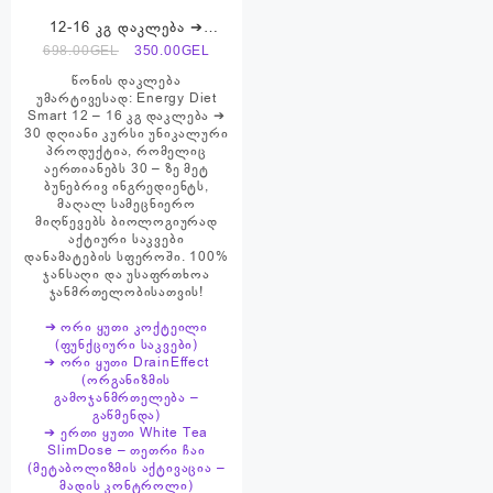
12-16 კგ დაკლება ➔
პროდუქტების ნაკრები ➔
Original
Current
698.00
GEL
350.00
GEL
Energy Diet Smart
price
price
წონის დაკლება
was:
is:
უმარტივესად: Energy Diet
Smart 12 – 16 კგ დაკლება ➔
698.00₾.
350.00₾.
30 დღიანი კურსი უნიკალური
პროდუქტია, რომელიც
აერთიანებს 30 – ზე მეტ
ბუნებრივ ინგრედიენტს,
მაღალ სამეცნიერო
მიღწევებს ბიოლოგიურად
აქტიური საკვები
დანამატების სფეროში. 100%
ჯანსაღი და უსაფრთხოა
ჯანმრთელობისათვის!
➔ ორი ყუთი კოქტეილი
(ფუნქციური საკვები)
➔ ორი ყუთი DrainEffect
(ორგანიზმის
გამოჯანმრთელება –
გაწმენდა)
➔ ერთი ყუთი White Tea
SlimDose – თეთრი ჩაი
(მეტაბოლიზმის აქტივაცია –
მადის კონტროლი)