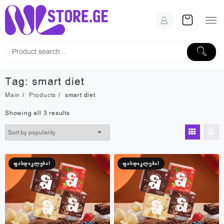
Skip
to
content
Tag:
smart diet
Main
Products
smart diet
Sorted
Showing all 3 results
by
popularity
ფასდაკლება!
ფასდაკლება!