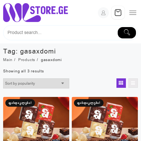
Skip
to
content
Tag:
gasaxdomi
Main
Products
gasaxdomi
Sorted
Showing all 3 results
by
popularity
ფასდაკლება!
ფასდაკლება!