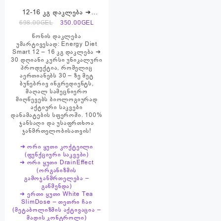
12-16 კგ დაკლება ➔
პროდუქტების ნაკრები ➔
Original
Current
698.00
GEL
350.00
GEL
Energy Diet Smart
price
price
წონის დაკლება
was:
is:
უმარტივესად: Energy Diet
Smart 12 – 16 კგ დაკლება ➔
698.00₾.
350.00₾.
30 დღიანი კურსი უნიკალური
პროდუქტია, რომელიც
აერთიანებს 30 – ზე მეტ
ბუნებრივ ინგრედიენტს,
მაღალ სამეცნიერო
მიღწევებს ბიოლოგიურად
აქტიური საკვები
დანამატების სფეროში. 100%
ჯანსაღი და უსაფრთხოა
ჯანმრთელობისათვის!
➔ ორი ყუთი კოქტეილი
(ფუნქციური საკვები)
➔ ორი ყუთი DrainEffect
(ორგანიზმის
გამოჯანმრთელება –
გაწმენდა)
➔ ერთი ყუთი White Tea
SlimDose – თეთრი ჩაი
(მეტაბოლიზმის აქტივაცია –
მადის კონტროლი)